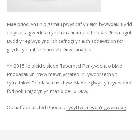
Mae priodi yn un o gamau pwysicaf yn eich bywydau. Bydd
emynau a gweddïau yn rhan annatod o briodas Gristnogol.
Bydd yr eglwys yno i’ch cefnogi yn eich addewidion i’ch
gilydd, ym mhresenoldeb Duw cariadus.
Yn 2015 fe bleidleisiodd Tabernacl Pen-y-bont o blaid
Priodasau un-rhyw mewn ymateb i’r llywodraeth yn
cyfreithloni Priodasau un-rhyw. Mae’r eglwys yn cydnabod
fod pob unigolyn yn rhan o deulu Duw.
Os hoffech drafod Priodas,
cysylltwch gyda’r gweinidog
.